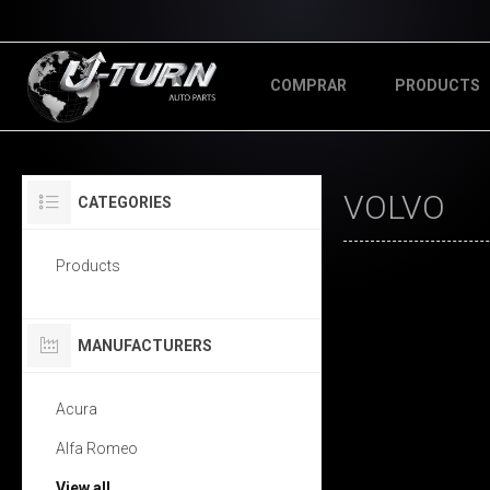
COMPRAR
PRODUCTS
VOLVO
CATEGORIES
Products
MANUFACTURERS
Acura
Alfa Romeo
View all