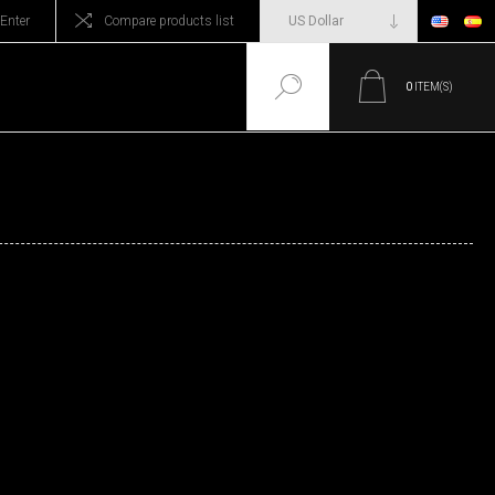
Enter
Compare products list
0
ITEM(S)