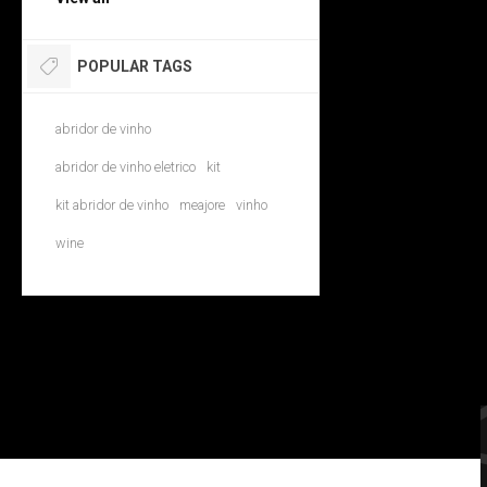
POPULAR TAGS
abridor de vinho
abridor de vinho eletrico
kit
kit abridor de vinho
meajore
vinho
wine