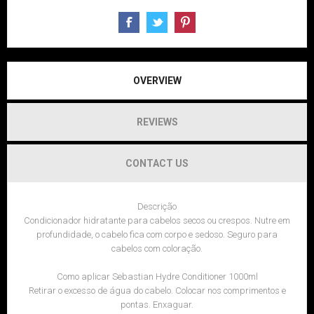
OVERVIEW
REVIEWS
CONTACT US
Descrição
Condicionador hidratante para cabelos secos ou crespos. Nutre em
profundidade, o cabelo fica com corpo e sedoso. Seguro para
cabelos com coloração.
Como aplicar Sebastian Hydre Conditioner 1000ml
Retirar o excesso de água do cabelo. Colocar nos comprimentos e
pontas. Enxaguar.