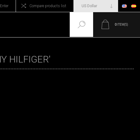
Enter
Compare products list
0
ITEM(S)
 HILFIGER'