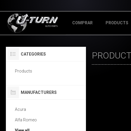
COMPRAR
PRODUCTS
PRODUCTS
CATEGORIES
Products
MANUFACTURERS
Acura
Alfa Romeo
View all