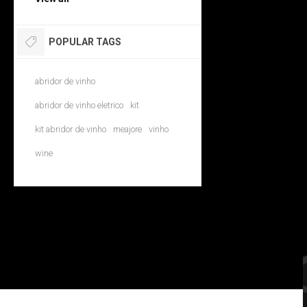
POPULAR TAGS
abridor de vinho
abridor de vinho eletrico
kit
kit abridor de vinho
meajore
vinho
wine