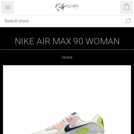
NIKE AIR MAX 90 WOMAN
Home