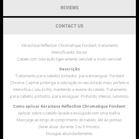
REVIEWS
CONTACT US
Kérastase Réflection Chromatique Fondant, tratamento
intensificador da cor.
Cabelo com coloração ligeiramente sensível a muito sensível.
Descrição
Tratamento para cabelos pintados, para enxanguar. Fondant
Chroma Captive prolonga a coloração no seu estado mais perfeito e
intensifica o seu brilho, mantendo a leveza do cabelo. Tratamento
para cabelos pintados, para enxaguar. Profundo, intenso, luminoso.
Como aplicar Kérastase Réflection Chromatique Fondant:
Aplicar sobre o cabelo lavado e enxugado com uma toalha.
Massage ao longo do comprimento do cabelo, até às pontas.
Deixe atuar durante 2 ou 3 minutos.
Enxagúe abundantemente.