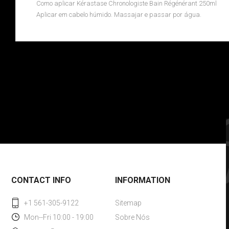
Como aplicar Kérastase Chronologiste Bain Régénérant 250ml
Aplicar em cabelo húmido. Massajar e passar por água.
CONTACT INFO
INFORMATION
+1 561-305-9122
Sitemap
Mon--Fri 10:00 - 19:00
Sobre Nós