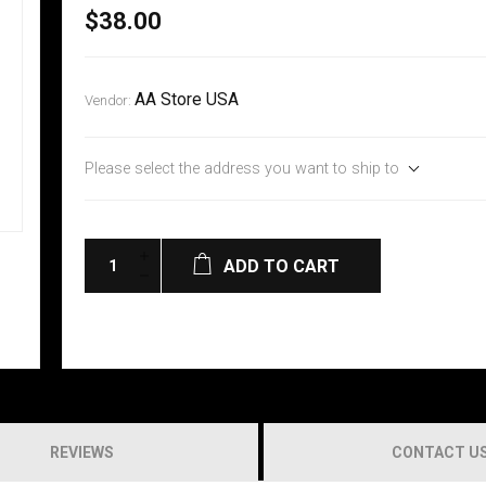
$38.00
AA Store USA
Vendor:
Please select the address you want to ship to
ADD TO CART
REVIEWS
CONTACT U