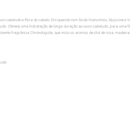
 cabeludo e fibra do cabelo. Enriquecido com Ácido Hialurónico, Abyssine e V
ludo. Oferece uma hidratação de longa duração ao couro cabeludo, para uma fi
volvente fragrância Chronologiste, que inclui os aromas de chá de rosa, madeiras
ludo