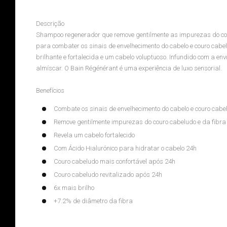
Descrição
Shampoo regenerador que remove gentilmente as impurezas do couro
para combater os sinais de envelhecimento do cabelo e couro cabe
brilhante e fortalecida e um cabelo voluptuoso. Infundido com a en
almíscar. O Bain Régénérant é uma experiência de luxo sensorial.
Benefícios
Combate os sinais de envelhecimento do cabelo e couro cabe
Remove gentilmente impurezas do couro cabeludo e da fibra
Revela um cabelo fortalecido
Com Ácido Hialurónico para hidratar o cabelo 24h
Couro cabeludo mais confortável após 24h
Couro cabeludo revitalizado após 24h
6x mais brilho
+7.2% de diâmetro da fibra