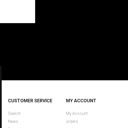
CUSTOMER SERVICE
MY ACCOUNT
Search
My Account
News
orders