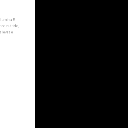
itamina E
bra nutrida,
 leves e