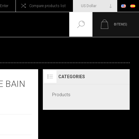
Enter
Compare products list
0
ITEM(S)
CATEGORIES
E BAIN
Products