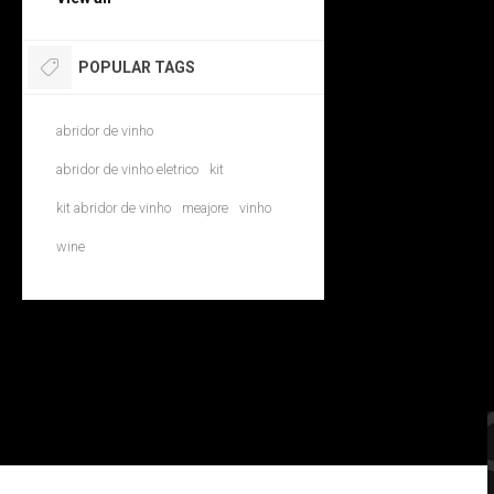
POPULAR TAGS
abridor de vinho
abridor de vinho eletrico
kit
kit abridor de vinho
meajore
vinho
wine