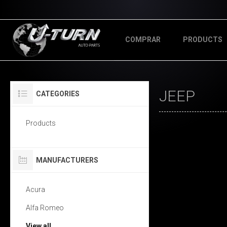
COMPRAR
PRODUCTS
JEEP
CATEGORIES
Products
MANUFACTURERS
Acura
Alfa Romeo
View all