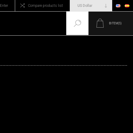
Enter
Compare products list
0
ITEM(S)