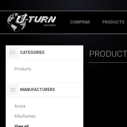
COMPRAR
PRODUCTS
PRODUCTS
CATEGORIES
Products
MANUFACTURERS
Acura
Alfa Romeo
View all