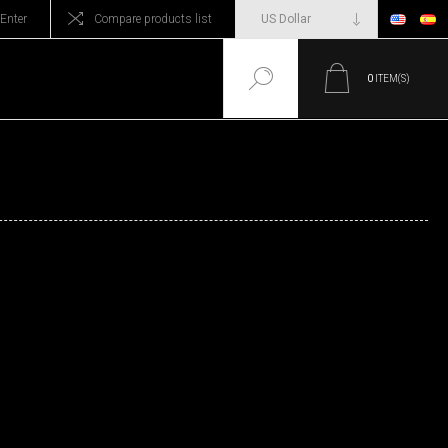
Enter
Compare products list
0
ITEM(S)