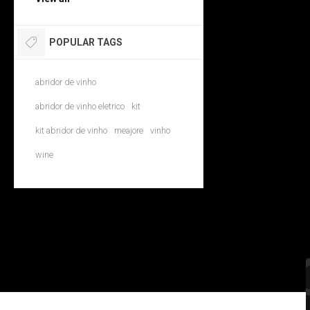
POPULAR TAGS
abridor de vinho
abridor de vinho eletrico
kit
kit abridor de vinho
meajore
vinho
wine