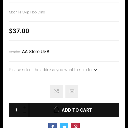
Mochila Skip Hop Dino
$37.00
AA Store USA
Vendor:
Please select the address you want to ship to
ADD TO CART