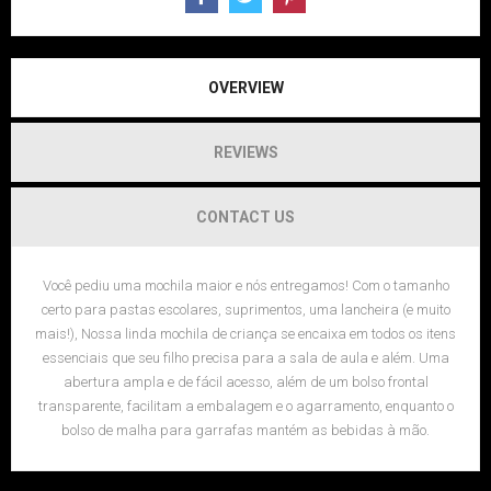
OVERVIEW
REVIEWS
CONTACT US
Você pediu uma mochila maior e nós entregamos! Com o tamanho
certo para pastas escolares, suprimentos, uma lancheira (e muito
mais!), Nossa linda mochila de criança se encaixa em todos os itens
essenciais que seu filho precisa para a sala de aula e além. Uma
abertura ampla e de fácil acesso, além de um bolso frontal
transparente, facilitam a embalagem e o agarramento, enquanto o
bolso de malha para garrafas mantém as bebidas à mão.